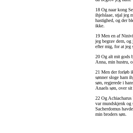
18 Og naar kong Sena
ihjelslaae, stjal jeg
hastighed, og der bl
ikke.
19 Men en af Ninivi
jeg begrav dem, og j
efter mig, for at jeg
20 Og alt mit gods b
Anna, min hustru, o
21 Men der forløb i
sønner sloge ham ihj
søn, regjerede i ha
Anaels søn, over sit
22 Og Achiacharus b
var mundskjenk og s
Sacherdomus havde b
min broders søn.