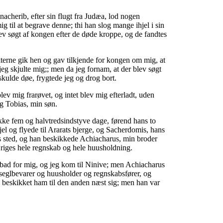
cherib, efter sin flugt fra Judæa, lod nogen
 mig til at begrave denne; thi han slog mange ihjel i sin
ev søgt af kongen efter de døde kroppe, og de fandtes
terne gik hen og gav tilkjende for kongen om mig, at
eg skjulte mig;; men da jeg fornam, at der blev søgt
 skulde døe, frygtede jeg og drog bort.
lev mig frarøvet, og intet blev mig efterladt, uden
g Tobias, min søn.
kke fem og halvtredsindstyve dage, førend hans to
el og flyede til Ararats bjerge, og Sacherdomis, hans
ns sted, og han beskikkede Achiacharus, min broder
 riges hele regnskab og hele huusholdning.
ad for mig, og jeg kom til Ninive; men Achiacharus
eglbevarer og huusholder og regnskabsfører, og
eskikket ham til den anden næst sig; men han var