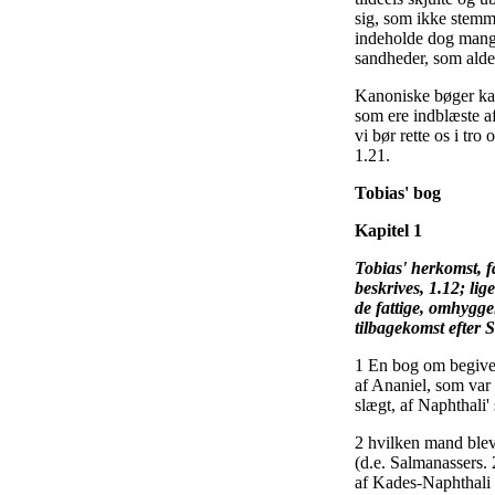
sig, som ikke stem
indeholde dog man
sandheder, som alde
Kanoniske bøger kal
som ere indblæste af
vi bør rette os i tro
1.21.
Tobias' bog
Kapitel 1
Tobias' herkomst, 
beskrives, 1.12; li
de fattige, omhygge
tilbagekomst efter 
1 En bog om begive
af Ananiel, som var 
slægt, af Naphthali'
2 hvilken mand blev
(d.e. Salmanassers. 
af Kades-Naphthali 