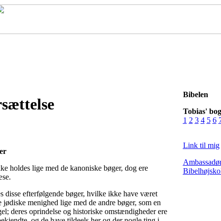
orside
Bibel
Bibel programmer
MP3
Hvem?
Støt
Konta
Bibelen
sættelse
Tobias' bo
1
2
3
4
5
6
Link til mig
er
Ambassadør 
kke holdes lige med de kanoniske bøger, dog ere
Bibelhøjsko
æse.
 disse efterfølgende bøger, hvilke ikke have været
e jødiske menighed lige med de andre bøger, som en
gel; deres oprindelse og historiske omstændigheder ere
bekjendte, og de have tildeels her og der nogle ting i