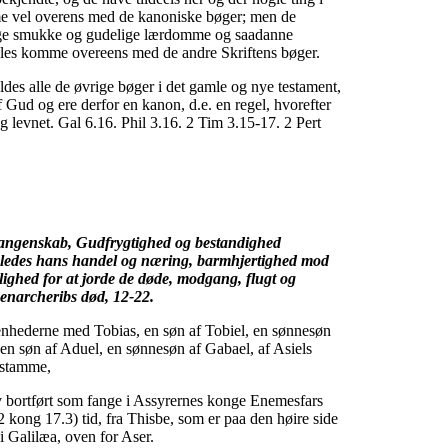
me vel overens med de kanoniske bøger; men de
ge smukke og gudelige lærdomme og saadanne
les komme overeens med de andre Skriftens bøger.
des alle de øvrige bøger i det gamle og nye testament,
 Gud og ere derfor en kanon, d.e. en regel, hvorefter
 og levnet. Gal 6.16. Phil 3.16. 2 Tim 3.15-17. 2 Pert
fangenskab, Gudfrygtighed og bestandighed
geledes hans handel og næring, barmhjertighed mod
lighed for at jorde de døde, modgang, flugt og
Senarcheribs død, 12-22.
nhederne med Tobias, en søn af Tobiel, en sønnesøn
en søn af Aduel, en sønnesøn af Gabael, af Asiels
 stamme,
 bortført som fange i Assyrernes konge Enemesfars
2 kong 17.3) tid, fra Thisbe, som er paa den høire side
i Galilæa, oven for Aser.