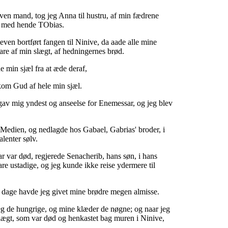
ven mand, tog jeg Anna til hustru, af min fædrene
e med hende TObias.
even bortført fangen til Ninive, da aade alle mine
are af min slægt, af hedningernes brød.
 min sjæl fra at æde deraf,
kom Gud af hele min sjæl.
av mig yndest og anseelse for Enemessar, og jeg blev
l Medien, og nedlagde hos Gabael, Gabrias' broder, i
alenter sølv.
 var død, regjerede Senacherib, hans søn, i hans
are ustadige, og jeg kunde ikke reise ydermere til
dage havde jeg givet mine brødre megen almisse.
g de hungrige, og mine klæder de nøgne; og naar jeg
lægt, som var død og henkastet bag muren i Ninive,