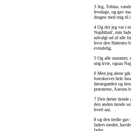
3 Jeg, Tobias, vand
livsdage, og gav man
dragne med mig til A
4 Og der jeg var i m
Naphthali', min fade
udvalgt ud af alle Is
hvor den Høiestes bo
evindelig.
5 Og alle stammer, s
ung kvie, ogsaa Nap
6 Men jeg alene gik 
foreskrevet hele Isr
førstegrøden og tien
præsterne, Aarons bø
7 Den første tiende 
den anden tiende so
hvert aar,
8 og den tredie gav
faders moder, havde 
fader.