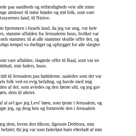
rede paa sandheds og retfærdigheds veie alle mine
ge almisser til mine brødre og mit folk, som vare
ssyrernes land, til Ninive.
in hjemstavn i Israels land, da jeg var ung, var hele
rs, stamme affalden fra Jerusalems huus, hvilket var
raels stammer, til at alle stammer skulde offre der, og
ligs tempel va rhelliget og opbygget for alle slægter
om vare affaldne, slagtede offer til Baal, som var en
hthali, min faders, huus.
tidt til Jerusalem paa høitiderne, saaledes som det var
aels folk ved en evig befaling, og havde med mig
den af det, som avledes og den første uld, og jeg gav
rn, dem til alteret.
af al avl gav jeg Levi' børn, som tjente i Jerusalem, og
lgte jeg, og drog hen og fortærede den i Jerusalem
 jeg dem, hvem den tilkom, ligesom Debbora, min
befalet; thi jeg var som faderløst barn efterladt af min