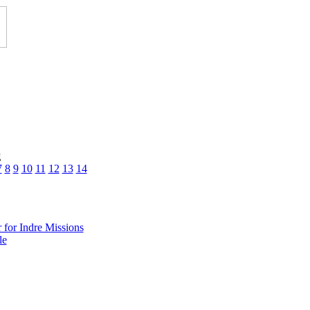
kt
g
7
8
9
10
11
12
13
14
for Indre Missions
le