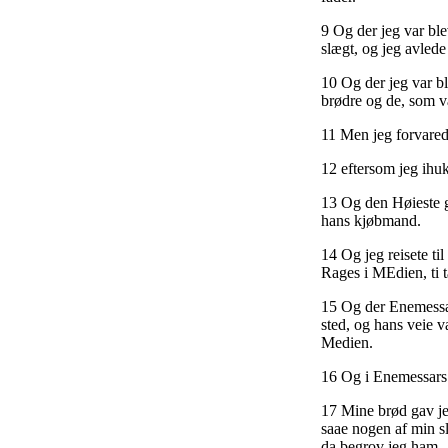
9 Og der jeg var ble
slægt, og jeg avled
10 Og der jeg var bl
brødre og de, som v
11 Men jeg forvarede
12 eftersom jeg ihu
13 Og den Høieste g
hans kjøbmand.
14 Og jeg reisete ti
Rages i MEdien, ti t
15 Og der Enemessar
sted, og hans veie v
Medien.
16 Og i Enemessars 
17 Mine brød gav je
saae nogen af min s
da begrov jeg ham.