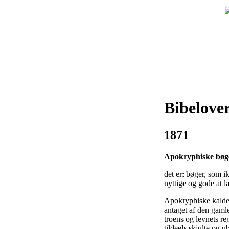
F
Bibelover
1871
Apokryphiske bøg
det er: bøger, som i
nyttige og gode at l
Apokryphiske kaldes
antaget af den gaml
troens og levnets re
tildeels skjulte og u