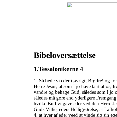
Forside
Bibel
Bibel pro
Bibeloversættelse
1.Tessalonikerne 4
1. Så bede vi eder i øvrigt, Brødre! og fo
Herre Jesus, at som I jo have lært af os, h
vandre og behage Gud, således som I jo og
således må gøre end yderligere Fremgang. 
hvilke Bud vi gave eder ved den Herre Jes
Guds Villie, eders Helliggørelse, at I afho
4. at hver af eder veed at vinde sig sin eg