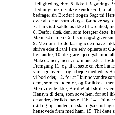
Hellighed og Ære, 5. ikke i Begærings 
Hedningerne, der ikke kende Gud; 6. at i
bedrager sin Broder i nogen Sag; thi Her
over alt dette, som vi også før have sagt o
7. Thi Gud kaldte os ikke til Urenhed, men
8. Derfor altså, den, som foragter dette, h
Menneske, men Gud, som også giver sin He
9. Men om Broderkærligheden have I ikke
skrive eder til; thi I ere selv oplærte af Gud
hverandre; 10. det gøre I jo også imod all
Makedonien; men vi formane eder, Brødre!
Fremgang 11. og til at sætte en Ære i at le
varetage hver sit og arbejde med eders H
vi bød eder, 12. for at I kunne vandre sø
dem, som ere udenfor, og for ikke at træn
Men vi ville ikke, Brødre! at I skulle væ
Hensyn til dem, som sove hen, for at I ik
de andre, der ikke have Håb. 14. Thi når vi
død og opstanden, da skal også Gud liges
hensovede frem med ham. 15. Thi dette s