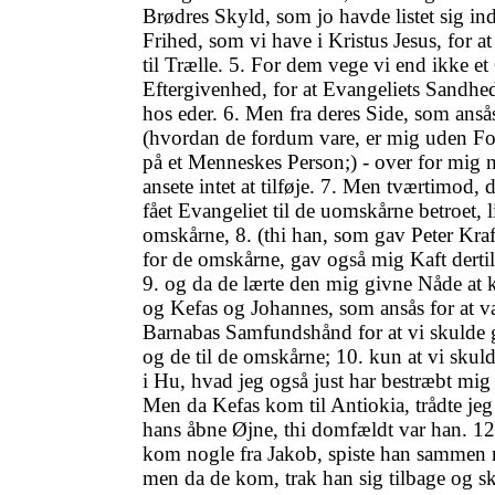
Brødres Skyld, som jo havde listet sig ind
Frihed, som vi have i Kristus Jesus, for a
til Trælle. 5. For dem vege vi end ikke et 
Eftergivenhed, for at Evangeliets Sandhed
hos eder. 6. Men fra deres Side, som ansås
(hvordan de fordum vare, er mig uden Fo
på et Menneskes Person;) - over for mig 
ansete intet at tilføje. 7. Men tværtimod, d
fået Evangeliet til de uomskårne betroet, l
omskårne, 8. (thi han, som gav Peter Kraf
for de omskårne, gav også mig Kaft derti
9. og da de lærte den mig givne Nåde at 
og Kefas og Johannes, som ansås for at v
Barnabas Samfundshånd for at vi skulde 
og de til de omskårne; 10. kun at vi skul
i Hu, hvad jeg også just har bestræbt mig 
Men da Kefas kom til Antiokia, trådte je
hans åbne Øjne, thi domfældt var han. 12
kom nogle fra Jakob, spiste han sammen
men da de kom, trak han sig tilbage og ski