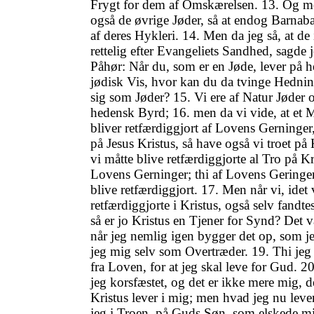
Frygt for dem af Omskærelsen. 13. Og 
også de øvrige Jøder, så at endog Barnab
af deres Hykleri. 14. Men da jeg så, at de
rettelig efter Evangeliets Sandhed, sagde je
Påhør: Når du, som er en Jøde, lever på 
jødisk Vis, hvor kan du da tvinge Hedning
sig som Jøder? 15. Vi ere af Natur Jøder 
hedensk Byrd; 16. men da vi vide, at et 
bliver retfærdiggjort af Lovens Gerninge
på Jesus Kristus, så have også vi troet på K
vi måtte blive retfærdiggjorte al Tro på Kr
Lovens Gerninger; thi af Lovens Geringer
blive retfærdiggjort. 17. Men når vi, idet 
retfærdiggjorte i Kristus, også selv fandt
så er jo Kristus en Tjener for Synd? Det v
når jeg nemlig igen bygger det op, som j
jeg mig selv som Overtræder. 19. Thi je
fra Loven, for at jeg skal leve for Gud. 2
jeg korsfæstet, og det er ikke mere mig, d
Kristus lever i mig; men hvad jeg nu lever
jeg i Troen, på Guds Søn, som elskede mi