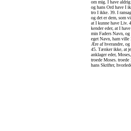
om mig. I have aldrig 
og hans Ord have I ik
tro I ikke. 39. I rans
og det er dem, som vi
at I kunne have Liv. 
kender eder, at I hav
min Faders Navn, og 
eget Navn, ham ville 
Ære af hverandre, og 
45. Tænker ikke, at je
anklager eder, Moses,
troede Moses. troede 
hans Skrifter, hvorled