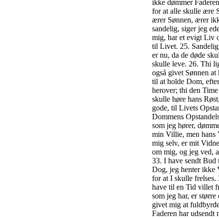
ikke dømmer Faderen
for at alle skulle ær
ærer Sønnen, ærer ik
sandelig, siger jeg ed
mig, har et evigt Liv
til Livet. 25. Sandeli
er nu, da de døde sku
skulle leve. 26. Thi l
også givet Sønnen at 
til at holde Dom, eft
herover; thi den Time
skulle høre hans Røst,
gode, til Livets Opsta
Dommens Opstandelse. 
som jeg hører, dømmer
min Villie, men hans 
mig selv, er mit Vidn
om mig, og jeg ved, a
33. I have sendt Bud 
Dog, jeg henter ikke 
for at I skulle frelse
have til en Tid ville
som jeg har, er størr
givet mig at fuldbyrd
Faderen har udsendt 