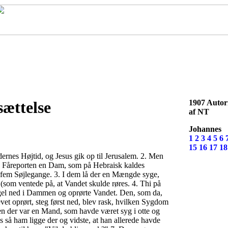
orside
Bibel
Bibel programmer
MP3
Hvem?
Støt
Konta
sættelse
1907 Autori
af NT
Johannes
1
2
3
4
5
6
15
16
17
18
dernes Højtid, og Jesus gik op til Jerusalem. 2. Men
ed Fåreporten en Dam, som på Hebraisk kaldes
 fem Søjlegange. 3. I dem lå der en Mængde syge,
 (som ventede på, at Vandet skulde røres. 4. Thi på
ngel ned i Dammen og oprørte Vandet. Den, som da,
evet oprørt, steg først ned, blev rask, hvilken Sygdom
en der var en Mand, som havde været syg i otte og
s så ham ligge der og vidste, at han allerede havde