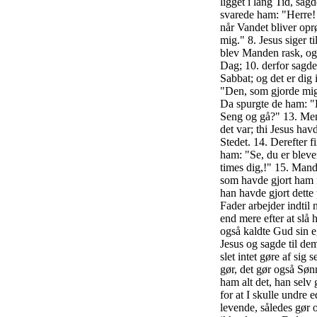
ligget i lang Tid, sag
svarede ham: "Herre!
når Vandet bliver opr
mig." 8. Jesus siger t
blev Manden rask, og
Dag; 10. derfor sagde
Sabbat; og det er dig
"Den, som gjorde mig 
Da spurgte de ham: "
Seng og gå?" 13. Men
det var; thi Jesus ha
Stedet. 14. Derefter 
ham: "Se, du er bleve
times dig,!" 15. Mande
som havde gjort ham r
han havde gjort dett
Fader arbejder indtil 
end mere efter at slå
også kaldte Gud sin e
Jesus og sagde til de
slet intet gøre af sig
gør, det gør også Søn
ham alt det, han selv 
for at I skulle undre 
levende, således gør 