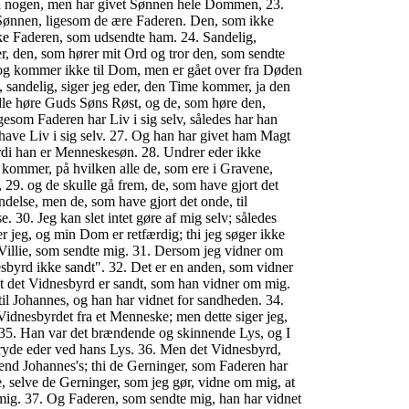
 nogen, men har givet Sønnen hele Dommen, 23.
e Sønnen, ligesom de ære Faderen. Den, som ikke
ke Faderen, som udsendte ham. 24. Sandelig,
er, den, som hører mit Ord og tror den, som sendte
 og kommer ikke til Dom, men er gået over fra Døden
g, sandelig, siger jeg eder, den Time kommer, ja den
lle høre Guds Søns Røst, og de, som høre den,
igesom Faderen har Liv i sig selv, således har han
have Liv i sig selv. 27. Og han har givet ham Magt
erdi han er Menneskesøn. 28. Undrer eder ikke
 kommer, på hvilken alle de, som ere i Gravene,
 29. og de skulle gå frem, de, som have gjort det
ndelse, men de, som have gjort det onde, til
30. Jeg kan slet intet gøre af mig selv; således
 jeg, og min Dom er retfærdig; thi jeg søger ikke
Villie, som sendte mig. 31. Dersom jeg vidner om
esbyrd ikke sandt". 32. Det er en anden, som vidner
t det Vidnesbyrd er sandt, som han vidner om mig.
til Johannes, og han har vidnet for sandheden. 34.
Vidnesbyrdet fra et Menneske; men dette siger jeg,
s. 35. Han var det brændende og skinnende Lys, og I
t fryde eder ved hans Lys. 36. Men det Vidnesbyrd,
e end Johannes's; thi de Gerninger, som Faderen har
e, selve de Gerninger, som jeg gør, vidne om mig, at
mig. 37. Og Faderen, som sendte mig, han har vidnet