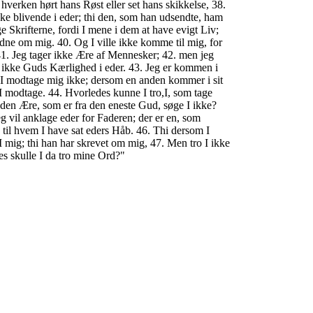
hverken hørt hans Røst eller set hans skikkelse, 38.
ke blivende i eder; thi den, som han udsendte, ham
age Skrifterne, fordi I mene i dem at have evigt Liv;
dne om mig. 40. Og I ville ikke komme til mig, for
41. Jeg tager ikke Ære af Mennesker; 42. men jeg
e ikke Guds Kærlighed i eder. 43. Jeg er kommen i
I modtage mig ikke; dersom en anden kommer i sit
I modtage. 44. Hvorledes kunne I tro,I, som tage
den Ære, som er fra den eneste Gud, søge I ikke?
g vil anklage eder for Faderen; der er en, som
 til hvem I have sat eders Håb. 46. Thi dersom I
I mig; thi han har skrevet om mig, 47. Men tro I ikke
es skulle I da tro mine Ord?"