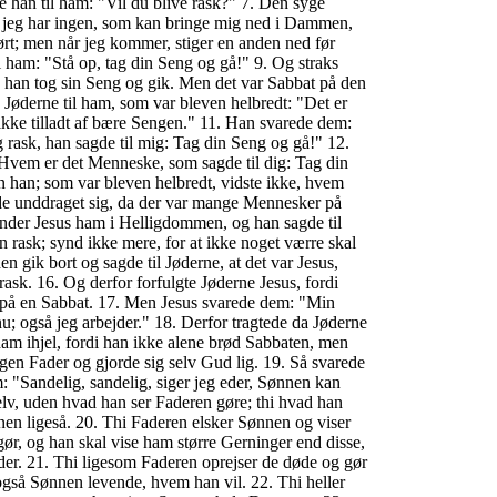
de han til ham: "Vil du blive rask?" 7. Den syge
 jeg har ingen, som kan bringe mig ned i Dammen,
ørt; men når jeg kommer, stiger en anden ned før
il ham: "Stå op, tag din Seng og gå!" 9. Og straks
 han tog sin Seng og gik. Men det var Sabbat på den
 Jøderne til ham, som var bleven helbredt: "Det er
 ikke tilladt af bære Sengen." 11. Han svarede dem:
rask, han sagde til mig: Tag din Seng og gå!" 12.
Hvem er det Menneske, som sagde til dig: Tag din
 han; som var bleven helbredt, vidste ikke, hvem
vde unddraget sig, da der var mange Mennesker på
finder Jesus ham i Helligdommen, og han sagde til
n rask; synd ikke mere, for at ikke noget værre skal
n gik bort og sagde til Jøderne, at det var Jesus,
ask. 16. Og derfor forfulgte Jøderne Jesus, fordi
e på en Sabbat. 17. Men Jesus svarede dem: "Min
nu; også jeg arbejder." 18. Derfor tragtede da Jøderne
 ham ihjel, fordi han ikke alene brød Sabbaten, men
gen Fader og gjorde sig selv Gud lig. 19. Så svarede
m: "Sandelig, sandelig, siger jeg eder, Sønnen kan
 selv, uden hvad han ser Faderen gøre; thi hvad han
nen ligeså. 20. Thi Faderen elsker Sønnen og viser
gør, og han skal vise ham større Gerninger end disse,
eder. 21. Thi ligesom Faderen oprejser de døde og gør
også Sønnen levende, hvem han vil. 22. Thi heller