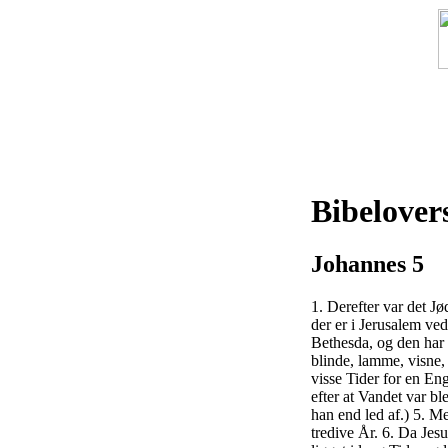
F
Bibelover
Johannes 5
1. Derefter var det Jø
der er i Jerusalem v
Bethesda, og den har
blinde, lamme, visne,
visse Tider for en E
efter at Vandet var bl
han end led af.) 5. M
tredive År. 6. Da Jesu