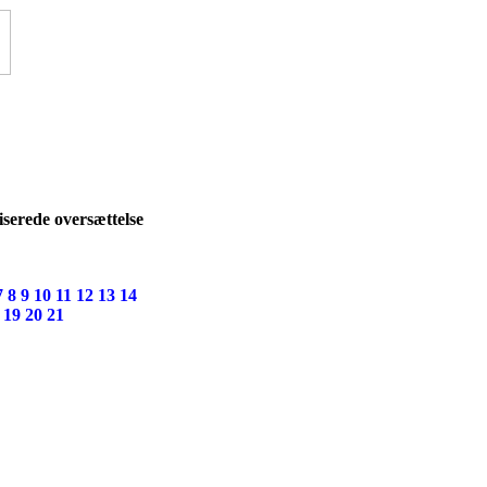
kt
serede oversættelse
7
8
9
10
11
12
13
14
19
20
21