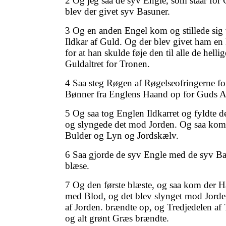
2 Og jeg saa de syv Engle, som staar for
blev der givet syv Basuner.
3 Og en anden Engel kom og stillede sig 
Ildkar af Guld. Og der blev givet ham e
for at han skulde føje den til alle de hell
Guldaltret for Tronen.
4 Saa steg Røgen af Røgelseofringerne for
Bønner fra Englens Haand op for Guds A
5 Og saa tog Englen Ildkarret og fyldte de
og slyngede det mod Jorden. Og saa kom
Bulder og Lyn og Jordskælv.
6 Saa gjorde de syv Engle med de syv Basu
blæse.
7 Og den første blæste, og saa kom der H
med Blod, og det blev slynget mod Jorden
af Jorden. brændte op, og Tredjedelen af
og alt grønt Græs brændte.