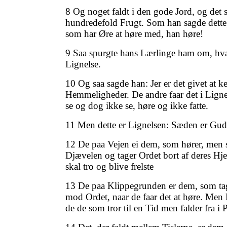
8 Og noget faldt i den gode Jord, og det
hundredefold Frugt. Som han sagde dette,
som har Øre at høre med, han høre!
9 Saa spurgte hans Lærlinge ham om, hva
Lignelse.
10 Og saa sagde han: Jer er det givet at 
Hemmeligheder. De andre faar det i Lignel
se og dog ikke se, høre og ikke fatte.
11 Men dette er Lignelsen: Sæden er Gud
12 De paa Vejen ei dem, som hører, men
Djævelen og tager Ordet bort af deres Hjer
skal tro og blive frelste
13 De paa Klippegrunden er dem, som t
mod Ordet, naar de faar det at høre. Men 
de de som tror til en Tid men falder fra i