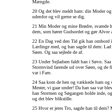
Mængde.
20 Og det blev meldt ham: din Moder og 
udenfor og vil gerne se dig.
21 Min Moder og mine Brødre, svarede h
dem, som hører Gudsordet og gør Alvor a
22 En Dag ved den Tid gik han ombord i
Lærlinge med, og han sagde til dem: Lad 
Søen. Og saa sejlede de af.
23 Under Sejladsen faldt han i Søvn. Saa
Stormvind farende ud over Søen, og de f
var i Fare.
24 Saa kom de hen og vækkede ham og s
Mester, vi gaar under! Da han saa var bl
han Stormen og Søgangen holde inde, og s
og det blev blikstille.
25 Hvor er jeres Tro, sagde han til dem?