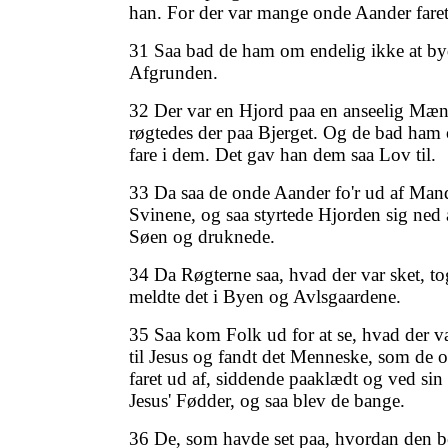
han. For der var mange onde Aander faret
31 Saa bad de ham om endelig ikke at by
Afgrunden.
32 Der var en Hjord paa en anseelig Mæ
røgtedes der paa Bjerget. Og de bad ham o
fare i dem. Det gav han dem saa Lov til.
33 Da saa de onde Aander fo'r ud af Mande
Svinene, og saa styrtede Hjorden sig ned
Søen og druknede.
34 Da Røgterne saa, hvad der var sket, t
meldte det i Byen og Avlsgaardene.
35 Saa kom Folk ud for at se, hvad der v
til Jesus og fandt det Menneske, som de 
faret ud af, siddende paaklædt og ved sin
Jesus' Fødder, og saa blev de bange.
36 De, som havde set paa, hvordan den be