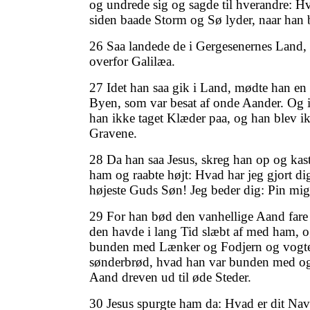
og undrede sig og sagde til hverandre: H
siden baade Storm og Sø lyder, naar han b
26 Saa landede de i Gergesenernes Land, 
overfor Galilæa.
27 Idet han saa gik i Land, mødte han en
Byen, som var besat af onde Aander. Og 
han ikke taget Klæder paa, og han blev i
Gravene.
28 Da han saa Jesus, skreg han op og kast
ham og raabte højt: Hvad har jeg gjort di
højeste Guds Søn! Jeg beder dig: Pin mig
29 For han bød den vanhellige Aand fare
den havde i lang Tid slæbt af med ham, o
bunden med Lænker og Fodjern og vogte
sønderbrød, hvad han var bunden med og
Aand dreven ud til øde Steder.
30 Jesus spurgte ham da: Hvad er dit Na