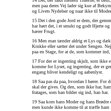
14 Det, der faldt mellem Tislerne, er dem,
men paa deres Vej lader sig kue af Beky
og Livets Nydelser og naar ikke til Mode
15 Det i den gode Jord er dem, der gemme
har hørt det, i et smukt og godt Hjerte og 
bærer Frugt.
16 Men man tænder aldrig et Lys og dækk
Krukke eller sætter det under Sengen. Nej
paa en Stage, for at de, som kommer ind, 
17 For der er ingenting skjult, som ikke 
komme for Lyset, og ingenting, der er ge
engang bliver kendeligt og aabenlyst.
18 Saa pas da paa, hvordan I hører. For 
skal der gives. Og den, som ikke har, ha
fratages, som han bilder sig ind, han har.
19 Saa kom hans Moder og hans Brødre d
men kunde ikke komme til at træffe ham 