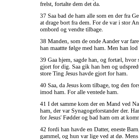
frelst, fortalte dem det da.
37 Saa bad de ham alle som en der fra G
at drage bort fra dem. For de var i stor A
ombord og vendte tilbage.
38 Manden, som de onde Aander var faret
han maattte følge med ham. Men han lod
39 Gaa hjem, sagde han, og fortæl, hvor 
gjort for dig. Saa gik han hen og udspred
store Ting Jesus havde gjort for ham.
40 Saa, da Jesus kom tilbage, tog den f
imod ham. For alle ventede ham.
41 I det samme kom der en Mand ved Navn
ham, der var Synagogeforstander der. Han
for Jesus' Fødder og bad ham om at komme
42 fordi han havde en Datter, eneste Barn
gammel, og hun var lige ved at dø. Mens 