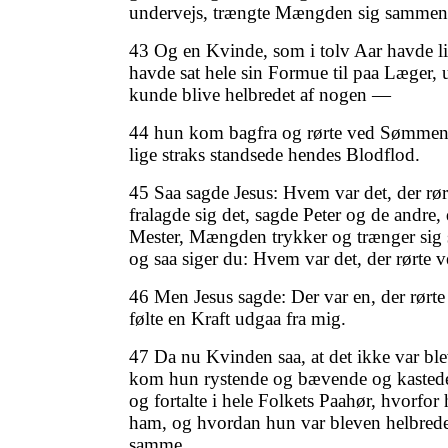
undervejs, trængte Mængden sig samme
43 Og en Kvinde, som i tolv Aar havde li
havde sat hele sin Formue til paa Læger,
kunde blive helbredet af nogen —
44 hun kom bagfra og rørte ved Sømmen
lige straks standsede hendes Blodflod.
45 Saa sagde Jesus: Hvem var det, der rør
fralagde sig det, sagde Peter og de andre,
Mester, Mængden trykker og trænger si
og saa siger du: Hvem var det, der rørte 
46 Men Jesus sagde: Der var en, der rørte
følte en Kraft udgaa fra mig.
47 Da nu Kvinden saa, at det ikke var b
kom hun rystende og bævende og kastede
og fortalte i hele Folkets Paahør, hvorfor
ham, og hvordan hun var bleven helbrede
samme.